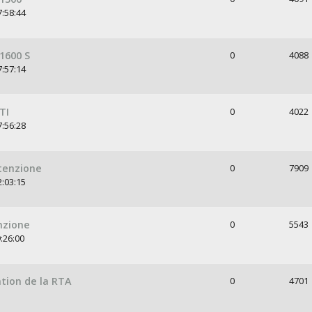
7:58:44
1600 S
0
4088
7:57:14
TI
0
4022
7:56:28
utenzione
0
7909
2:03:15
nzione
0
5543
:26:00
tion de la RTA
0
4701