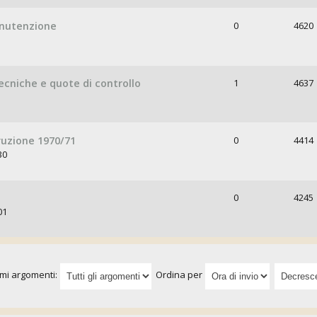
anutenzione
0
4620
tecniche e quote di controllo
1
4637
truzione 1970/71
0
4414
30
0
4245
01
imi argomenti:
Ordina per