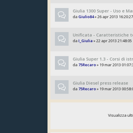
Giulia 1300 Super - Uso e M
da
Giulio84
» 26 apr 2013 16:20:27
Unificata - Caratteristiche 
da
I_Giulia
» 22 apr 2013 21:48:05
Giulia Super 1.3 - Corsi di is
da
75Recaro
» 19 mar 2013 01:07:
Giulia Diesel press release
da
75Recaro
» 19 mar 2013 00:58:
Visualizza ult