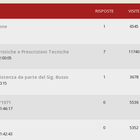
RISPOSTE
VISITE
ione
1
6545
istiche e Prescrizioni Tecniche
7
11740
2:00:05
istenza da parte del Sig. Busso
1
3678
0:15
/1971
0
5536
1:46:17
0
5352
1:42:43