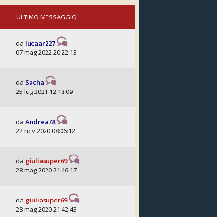
ULTIMO MESSAGGIO
da
lucaar227
07 mag 2022 20:22:13
da
Sacha
25 lug 2021 12:18:09
da
Andrea78
22 nov 2020 08:06:12
da
giuliasuper69
28 mag 2020 21:46:17
da
giuliasuper69
28 mag 2020 21:42:43