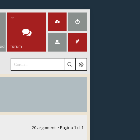
idi
forum
20 argomenti • Pagina
1
di
1