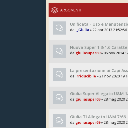
ARGOMENTI
Unificata - Uso e Manutenz
da
I_Giulia
» 22 apr 2013 21:52:56
Nuova Super 1.3/1.6 Caratter
da
giuliasuper69
» 06 nov 2014 1
La presentazione ai Capi Ass
da
irriducibile
» 21 nov 2020 19:1
Giulia Super Allegato U&M 1
da
giuliasuper69
» 28 mag 2020 2
Giulia TI Allegato U&M 7/66
da
giuliasuper69
» 28 mag 2020 2