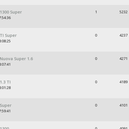
 1300 Super
1
5232
7:54:36
TI Super
0
4237
8:08:25
 Nuova Super 1.6
0
4271
8:07:41
1.3 TI
0
4189
8:01:28
 Super
0
4101
7:59:41
 1300
0
4091