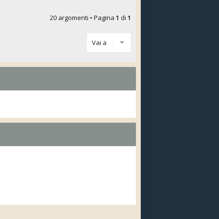
20 argomenti • Pagina
1
di
1
Vai a