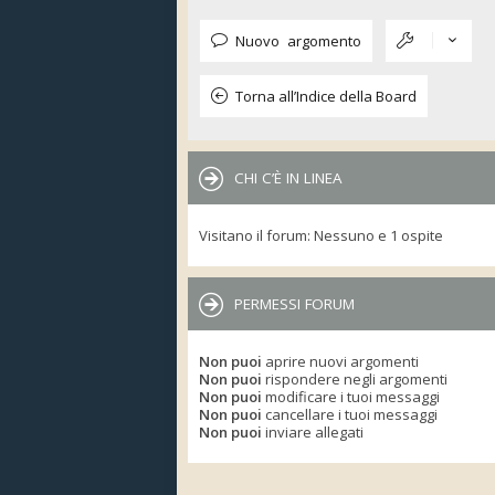
Nuovo argomento
Torna all’Indice della Board
CHI C’È IN LINEA
Visitano il forum: Nessuno e 1 ospite
PERMESSI FORUM
Non puoi
aprire nuovi argomenti
Non puoi
rispondere negli argomenti
Non puoi
modificare i tuoi messaggi
Non puoi
cancellare i tuoi messaggi
Non puoi
inviare allegati