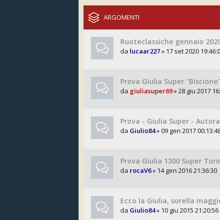
ARGOMENTI
Ruoteclassiche gennaio 202
da
lucaar227
» 17 set 2020 19:46:
Prova Giulia Super "Biscion
da
giuliasuper69
» 28 giu 2017 16
Prova - Giulia Super - Auto
da
Giulio84
» 09 gen 2017 00:13:4
Prova Giulia 1300 Super Tor
da
rocaV6
» 14 gen 2016 21:36:30
Ecco la Giulia, sorella maggi
da
Giulio84
» 10 giu 2015 21:20:56