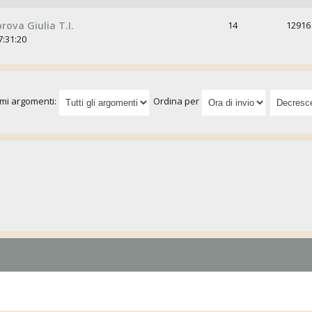
ova Giulia T.I.
14
12916
7:31:20
imi argomenti:
Ordina per