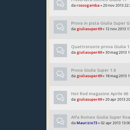
da
rossogamba
» 20 nov 2013 22:
Prova in pista Giulia Super 
da
giuliasuper69
» 12 nov 2013 1
Quattroruote prova Giulia 1
da
giuliasuper69
» 30 mag 2013 1
Prova Giulia Super 1.6
da
giuliasuper69
» 18 mag 2013 1
Hot Rod magazine Aprile 66 
da
giuliasuper69
» 20 apr 2013 20
Alfa Romeo Giulia Super Ro
da
Maurizio73
» 02 apr 2013 13:0