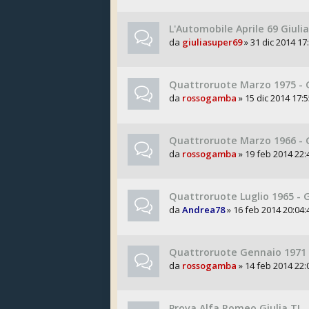
L'Automobile Aprile 69 Giuli
da
giuliasuper69
» 31 dic 2014 17
Quattroruote Marzo 1975 - 
da
rossogamba
» 15 dic 2014 17:5
Quattroruote Marzo 1966 - G
da
rossogamba
» 19 feb 2014 22:
Quattroruote Luglio 1965 - G
da
Andrea78
» 16 feb 2014 20:04:
Quattroruote Gennaio 1971 -
da
rossogamba
» 14 feb 2014 22:
Prova Alfa Romeo Giulia TI