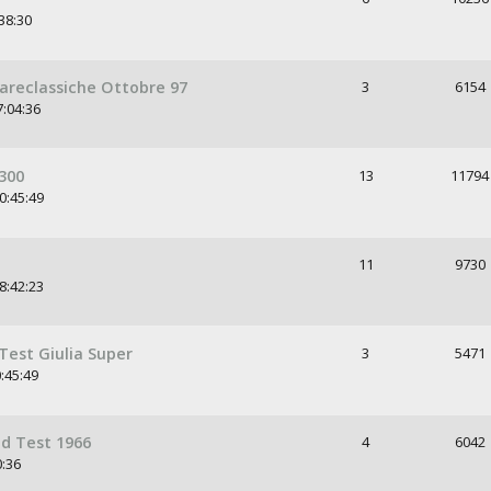
38:30
Gareclassiche Ottobre 97
3
6154
7:04:36
300
13
11794
0:45:49
11
9730
8:42:23
Test Giulia Super
3
5471
:45:49
ad Test 1966
4
6042
0:36