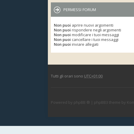
PERMESSI FORUM
Non puoi
aprire nuovi argomenti
Non puoi
rispondere negli argomenti
Non puoi
modificare i tuoi messaggi
Non puoi
cancellare i tuoi messaggi
Non puoi
inviare allegati
Tutti gli orari sono
UTC+01:00
Powered by
phpBB ®
| phpBB3 theme by
Kom