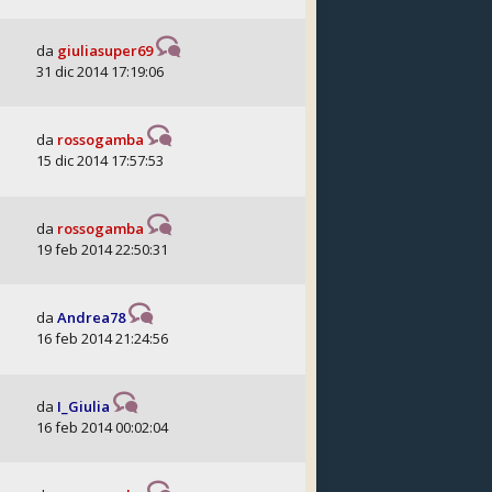
da
giuliasuper69
31 dic 2014 17:19:06
da
rossogamba
15 dic 2014 17:57:53
da
rossogamba
19 feb 2014 22:50:31
da
Andrea78
16 feb 2014 21:24:56
da
I_Giulia
16 feb 2014 00:02:04