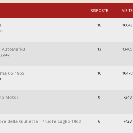
RISPOSTE
VISITE
0
18
16043
08
e" AutoMark3
13
13405
:29:47
rama 06-1965
10
10478
8
ino Motori
0
7248
ore della Giulietta - 4ruote Luglio 1962
6
7428