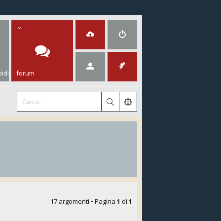
idi
forum
17 argomenti • Pagina
1
di
1