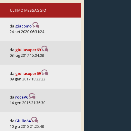
ULTIMO MESSAGGIO
da
giacomo
24 set 2020 06:31:24
da
giuliasuper69
03 lug 2017 15:04:08
da
giuliasuper69
09 gen 2017 18:33:23
da
rocaV6
14 gen 2016 21:36:30
da
Giulio84
10 giu 2015 21:25:48