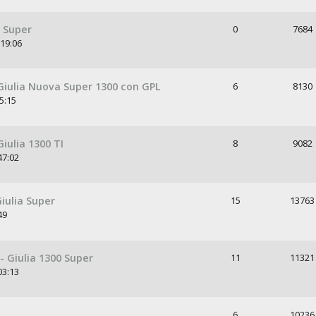
a Super
0
7684
:19:06
Giulia Nuova Super 1300 con GPL
6
8130
5:15
iulia 1300 TI
8
9082
47:02
iulia Super
15
13763
49
 Giulia 1300 Super
11
11321
03:13
6
10236