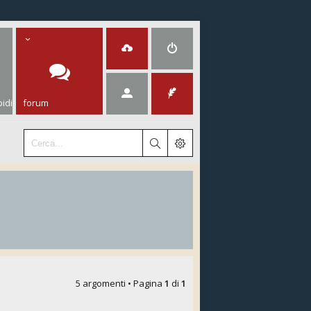
idi
forum
5 argomenti • Pagina
1
di
1