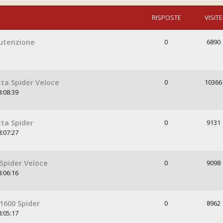
RISPOSTE
VISITE
nutenzione
0
6890
ta Spider Veloce
0
10366
8:08:39
ta Spider
0
9131
8:07:27
Spider Veloce
0
9098
8:06:16
1600 Spider
0
8962
8:05:17