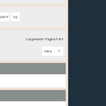
5 argomenti • Pagina
1
di
1
Vai a