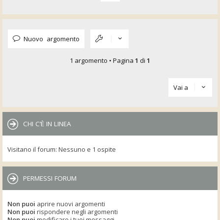
Nuovo argomento
1 argomento • Pagina
1
di
1
Vai a
CHI C’È IN LINEA
Visitano il forum: Nessuno e 1 ospite
PERMESSI FORUM
Non puoi
aprire nuovi argomenti
Non puoi
rispondere negli argomenti
Non puoi
modificare i tuoi messaggi