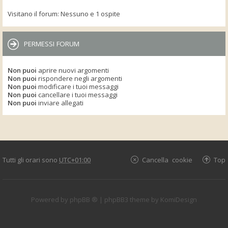
Visitano il forum: Nessuno e 1 ospite
PERMESSI FORUM
Non puoi
aprire nuovi argomenti
Non puoi
rispondere negli argomenti
Non puoi
modificare i tuoi messaggi
Non puoi
cancellare i tuoi messaggi
Non puoi
inviare allegati
Tutti gli orari sono
UTC+01:00
Cancella cookie
Top
Powered by
phpBB ®
| phpBB3 theme by
KomiDesign