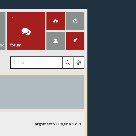
idi
forum
1 argomento • Pagina
1
di
1