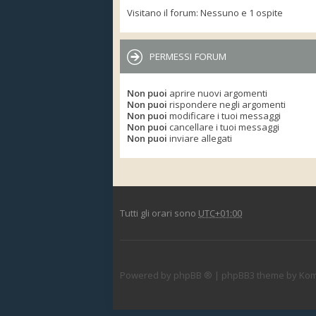
Visitano il forum: Nessuno e 1 ospite
PERMESSI FORUM
Non puoi
aprire nuovi argomenti
Non puoi
rispondere negli argomenti
Non puoi
modificare i tuoi messaggi
Non puoi
cancellare i tuoi messaggi
Non puoi
inviare allegati
Tutti gli orari sono
UTC+01:00
Powered by
phpBB ®
| phpBB3 theme by
Kom