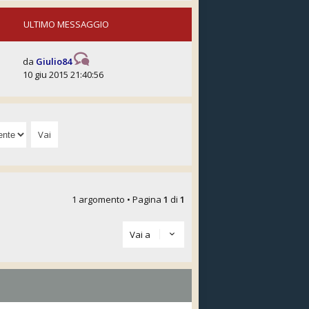
ULTIMO MESSAGGIO
da
Giulio84
10 giu 2015 21:40:56
1 argomento • Pagina
1
di
1
Vai a