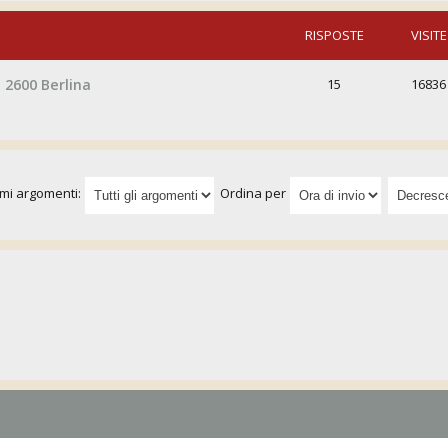
RISPOSTE
VISITE
 2600 Berlina
15
16836
imi argomenti:
Ordina per