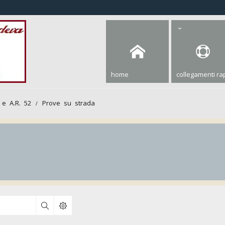
home
collegamenti rap
 e A.R. 52
Prove su strada