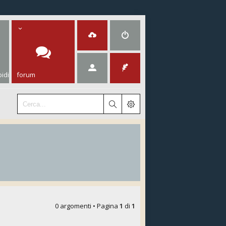
idi
forum
0 argomenti • Pagina
1
di
1