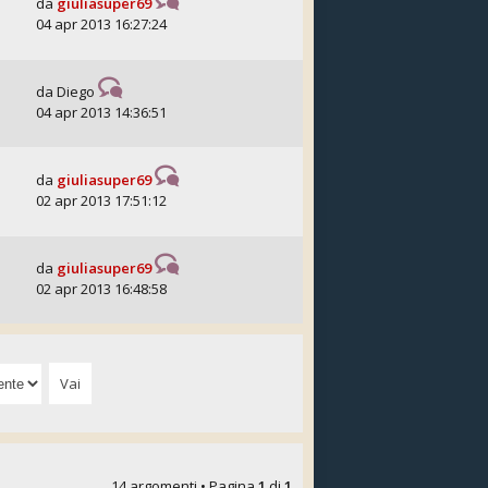
da
giuliasuper69
04 apr 2013 16:27:24
da
Diego
04 apr 2013 14:36:51
da
giuliasuper69
02 apr 2013 17:51:12
da
giuliasuper69
02 apr 2013 16:48:58
14 argomenti • Pagina
1
di
1