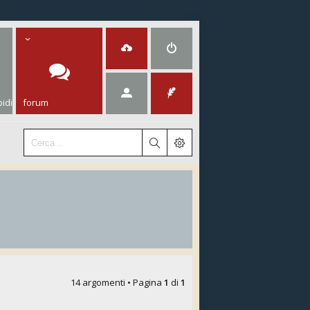
idi
forum
14 argomenti • Pagina
1
di
1