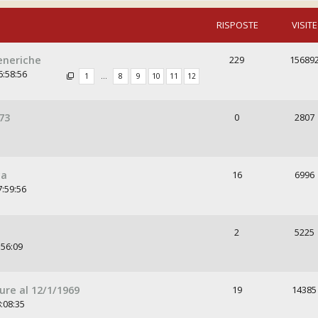
RISPOSTE
VISITE
generiche
229
15689
6:58:56
1
…
8
9
10
11
12
73
0
2807
ca
16
6996
7:59:56
2
5225
:56:09
ture al 12/1/1969
19
14385
:08:35