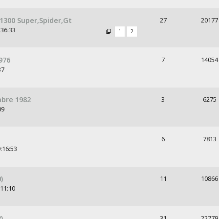
 1300 Super,Spider,Gt
27
20177
:36:33
1
2
976
7
14054
37
bre 1982
3
6275
09
6
7813
:16:53
)
11
10866
:11:10
)
31
22779