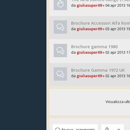
da
giuliasuper69
» 04 apr 2013 16
Brochure Accessori Alfa Rom
da
giuliasuper69
» 03 apr 2013 19
Brochure gamma 1980
da
giuliasuper69
» 02 apr 2013 17
Brochure Gamma 1972 UK
da
giuliasuper69
» 02 apr 2013 16
Visualizza ult
Nuovo argomento