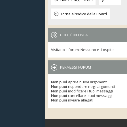
Torna all’Indice della Board
CHI C’È IN LINEA
Visitano il forum: Nessuno e 1 ospite
PERMESSI FORUM
Non puoi
aprire nuovi argomenti
Non puoi
rispondere negli argomenti
Non puoi
modificare i tuoi messaggi
Non puoi
cancellare i tuoi messaggi
Non puoi
inviare allegati