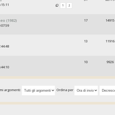
:15:11
1
2
eo (1982)
17
14915
:07:59
13
11916
:44:48
10
9926
:44:10
imi argomenti:
Ordina per