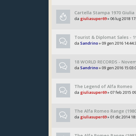
Cartella Stampa 1970 Giulia
da
giuliasuper69
» 06 lug 2018 17
Tourist & Diplomat Sales - 1
da
Sandrino
» 09 gen 2016 14:44:
18 WORLD RECORDS - Novem
da
Sandrino
» 09 gen 2016 15:03:
The Legend of Alfa Romeo
da
giuliasuper69
» 07 feb 2015 09
The Alfa Romeo Range (1980
da
giuliasuper69
» 01 dic 2014 18
The Alfa Romeo Range (1983