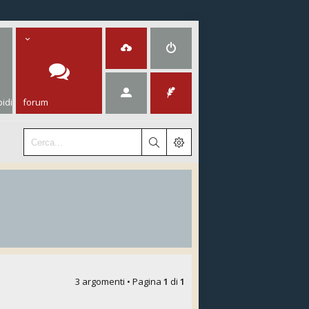
idi
forum
3 argomenti • Pagina
1
di
1