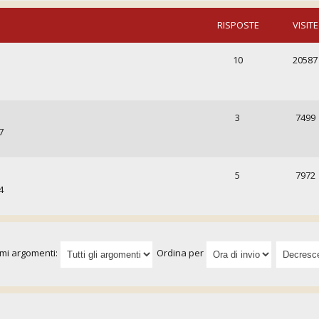
RISPOSTE
VISITE
10
20587
3
7499
7
5
7972
4
imi argomenti:
Ordina per