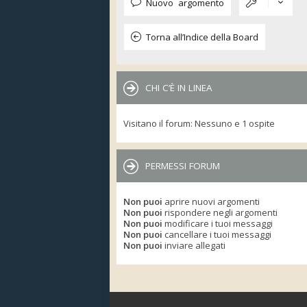
Nuovo argomento
Torna all’Indice della Board
CHI C’È IN LINEA
Visitano il forum: Nessuno e 1 ospite
PERMESSI FORUM
Non puoi
aprire nuovi argomenti
Non puoi
rispondere negli argomenti
Non puoi
modificare i tuoi messaggi
Non puoi
cancellare i tuoi messaggi
Non puoi
inviare allegati