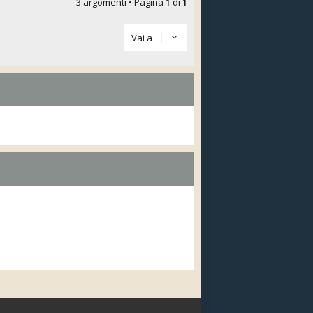
3 argomenti • Pagina
1
di
1
Vai a