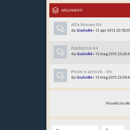
ARGOMENTI
Alfa Romeo R4
da
Giulio84
» 12 apr 2013 20:18:25
Pubblicità R4
da
Giulio84
» 13 mag 2015 23:26:4
Prove e articoli - R4
da
Giulio84
» 13 mag 2015 23:30:4
Visualizza ult