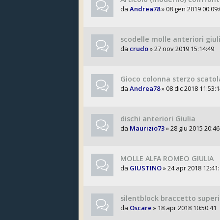
da
Andrea78
» 08 gen 2019 00:09:
scodelle molle anteriori giul
da
crudo
» 27 nov 2019 15:14:49
Gioco colonna sterzo scatol
da
Andrea78
» 08 dic 2018 11:53:
dischi anteriori Giulia
da
Maurizio73
» 28 giu 2015 20:46
MOLLE ALFA ROMEO GIULIA
da
GIUSTINO
» 24 apr 2018 12:41
silentblock braccetto super
da
Oscare
» 18 apr 2018 10:50:41