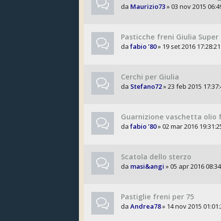
da
Maurizio73
» 03 nov 2015 06:4
Pasticche freni Giulia Super 
da
fabio '80
» 19 set 2016 17:28:21
Cerchi per Giulia
da
Stefano72
» 23 feb 2015 17:37:
Guarnizione vaschetta olio 
da
fabio '80
» 02 mar 2016 19:31:2
Scatola dello sterzo
da
masi&angi
» 05 apr 2016 08:34
Pastiglie freni per 75
da
Andrea78
» 14 nov 2015 01:01: