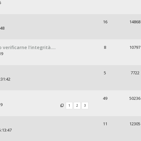
5
16
14868
:48
verificarne l'integrità....
8
10797
19
5
7722
:31:42
49
50236
59
1
2
3
11
12305
5:13:47