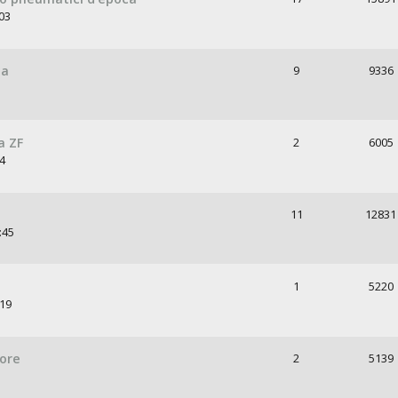
03
ia
9
9336
a ZF
2
6005
14
11
12831
:45
1
5220
:19
iore
2
5139