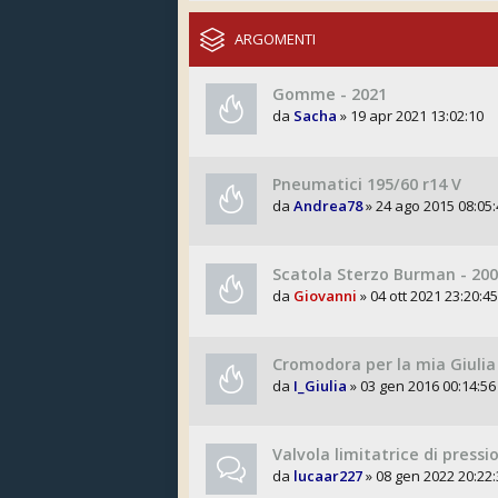
ARGOMENTI
Gomme - 2021
da
Sacha
» 19 apr 2021 13:02:10
Pneumatici 195/60 r14 V
da
Andrea78
» 24 ago 2015 08:05:
Scatola Sterzo Burman - 20
da
Giovanni
» 04 ott 2021 23:20:45
Cromodora per la mia Giulia
da
I_Giulia
» 03 gen 2016 00:14:56
Valvola limitatrice di pressi
da
lucaar227
» 08 gen 2022 20:22: