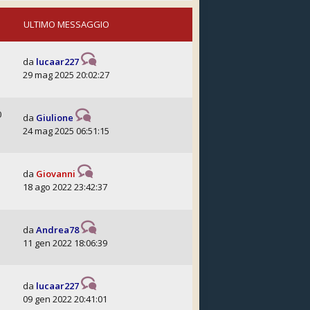
ULTIMO MESSAGGIO
da
lucaar227
29 mag 2025 20:02:27
0
da
Giulione
24 mag 2025 06:51:15
da
Giovanni
18 ago 2022 23:42:37
da
Andrea78
11 gen 2022 18:06:39
da
lucaar227
09 gen 2022 20:41:01