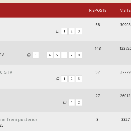
RISPOSTE
VISITE
58
30908
1
2
3
148
12372
48
1
…
4
5
6
7
8
00 GTV
57
27779
1
2
3
27
26012
1
2
one freni posteriori
3
3327
35