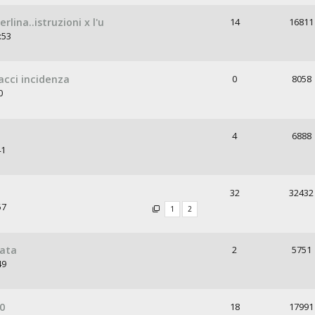
erlina..istruzioni x l'u
14
16811
:53
acci incidenza
0
8058
0
4
6888
41
32
32432
57
1
2
nata
2
5751
49
00
18
17991