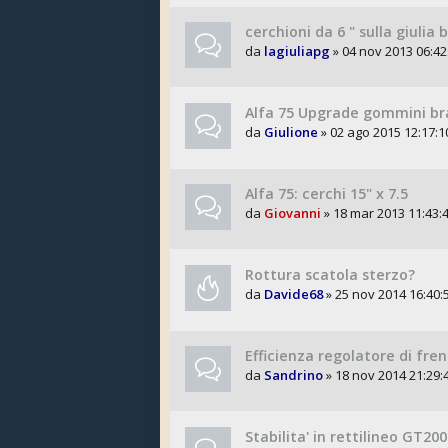
cerchioni da 6 " sulla giulia b
da
lagiuliapg
» 04 nov 2013 06:42
Alfa 75 Upgrade gommini br
da
Giulione
» 02 ago 2015 12:17:1
Alfa 75: cerchi 15" x 7.5
da
Giovanni
» 18 mar 2013 11:43:
Rottura scatola sterzo?
da
Davide68
» 25 nov 2014 16:40:
Efficienza regolatore di fre
da
Sandrino
» 18 nov 2014 21:29:
Stabilita' in rettilineo GT20