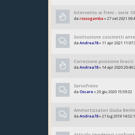
Intervento ai freni - serie 1
da
rossogamba
» 27 set 2021 09:
Sostituzione cuscinetti anter
da
Andrea78
» 11 apr 2021 11:07:
Correzione posizione bracci 
da
Andrea78
» 14 apr 2020 20:40:
Servofreno
da
Oscare
» 20 giu 2020 15:59:32
Ammortizzatori Giulia Berli
da
Andrea78
» 21 lug 2019 14:52:
Articolo (moderno) confron