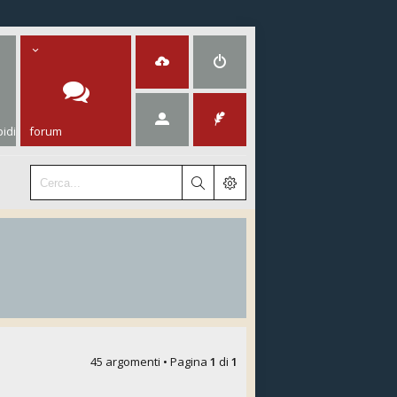
idi
forum
45 argomenti • Pagina
1
di
1