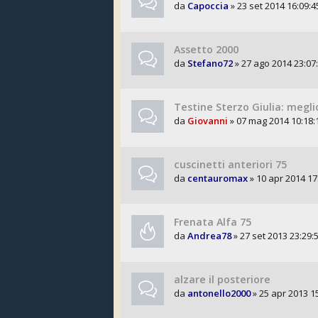
da
Capoccia
» 23 set 2014 16:09:4
Assetto 2000
da
Stefano72
» 27 ago 2014 23:07
Testine Sterzo Giulia: meglio 
da
Giovanni
» 07 mag 2014 10:18:
cuscinetti anteriori 75
da
centauromax
» 10 apr 2014 17
Frenata Alfa 75
da
Andrea78
» 27 set 2013 23:29:
alzare il posteriore
da
antonello2000
» 25 apr 2013 1