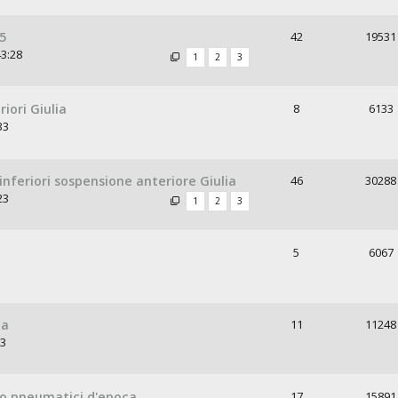
05
42
19531
43:28
1
2
3
iori Giulia
8
6133
33
inferiori sospensione anteriore Giulia
46
30288
23
1
2
3
5
6067
na
11
11248
13
to pneumatici d'epoca
17
15891