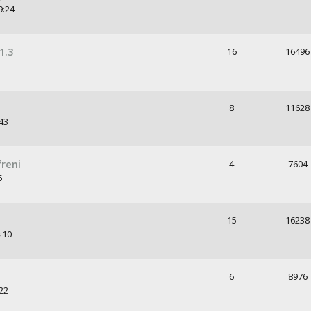
9:24
1.3
16
16496
8
11628
43
freni
4
7604
5
15
16238
:10
6
8976
22