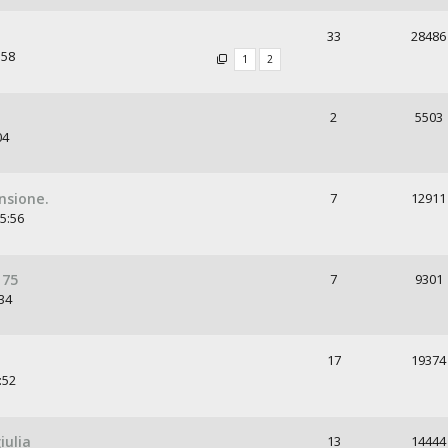
33
28486
:58
1
2
2
5503
04
nsione.
7
12911
5:56
 75
7
9301
34
17
19374
:52
iulia
13
14444