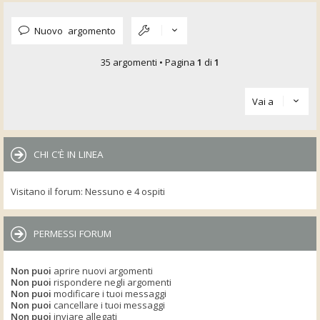
Nuovo argomento
35 argomenti • Pagina
1
di
1
Vai a
CHI C’È IN LINEA
Visitano il forum: Nessuno e 4 ospiti
PERMESSI FORUM
Non puoi
aprire nuovi argomenti
Non puoi
rispondere negli argomenti
Non puoi
modificare i tuoi messaggi
Non puoi
cancellare i tuoi messaggi
Non puoi
inviare allegati