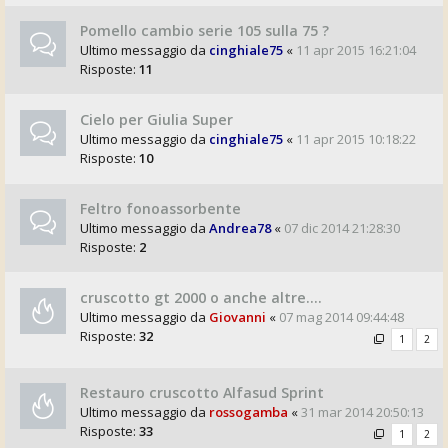
Pomello cambio serie 105 sulla 75 ?
Ultimo messaggio da
cinghiale75
«
11 apr 2015 16:21:04
Risposte:
11
Cielo per Giulia Super
Ultimo messaggio da
cinghiale75
«
11 apr 2015 10:18:22
Risposte:
10
Feltro fonoassorbente
Ultimo messaggio da
Andrea78
«
07 dic 2014 21:28:30
Risposte:
2
cruscotto gt 2000 o anche altre....
Ultimo messaggio da
Giovanni
«
07 mag 2014 09:44:48
Risposte:
32
1
2
Restauro cruscotto Alfasud Sprint
Ultimo messaggio da
rossogamba
«
31 mar 2014 20:50:13
Risposte:
33
1
2