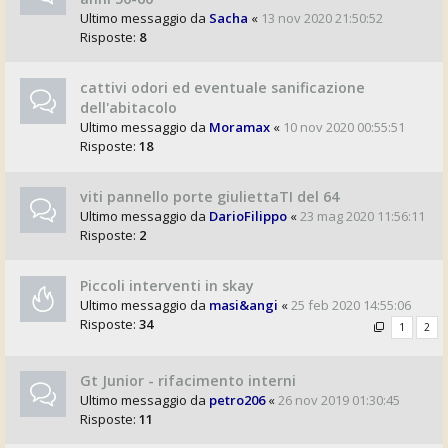
Ultimo messaggio da
Sacha
«
13 nov 2020 21:50:52
Risposte:
8
cattivi odori ed eventuale sanificazione
dell'abitacolo
Ultimo messaggio da
Moramax
«
10 nov 2020 00:55:51
Risposte:
18
viti pannello porte giuliettaTI del 64
Ultimo messaggio da
DarioFilippo
«
23 mag 2020 11:56:11
Risposte:
2
Piccoli interventi in skay
Ultimo messaggio da
masi&angi
«
25 feb 2020 14:55:06
Risposte:
34
1
2
Gt Junior - rifacimento interni
Ultimo messaggio da
petro206
«
26 nov 2019 01:30:45
Risposte:
11