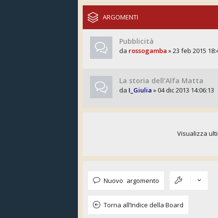
ARGOMENTI
Pubblicità
da
rossogamba
» 23 feb 2015 18:
La storia dell'Alfa Matta
da
I_Giulia
» 04 dic 2013 14:06:13
Visualizza ult
Nuovo argomento
Torna all’Indice della Board