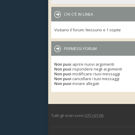
CHI C’È IN LINEA
Visitano il forum: Nessuno e 1 ospite
PERMESSI FORUM
Non puoi
aprire nuovi argomenti
Non puoi
rispondere negli argomenti
Non puoi
modificare i tuoi messaggi
Non puoi
cancellare i tuoi messaggi
Non puoi
inviare allegati
Tutti gli orari sono
UTC+01:00