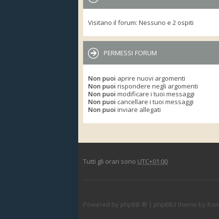
Visitano il forum: Nessuno e 2 ospiti
PERMESSI FORUM
Non puoi
aprire nuovi argomenti
Non puoi
rispondere negli argomenti
Non puoi
modificare i tuoi messaggi
Non puoi
cancellare i tuoi messaggi
Non puoi
inviare allegati
Tutti gli orari sono
UTC+01:00
Powered by
phpBB ®
| phpBB3 theme by
Kom