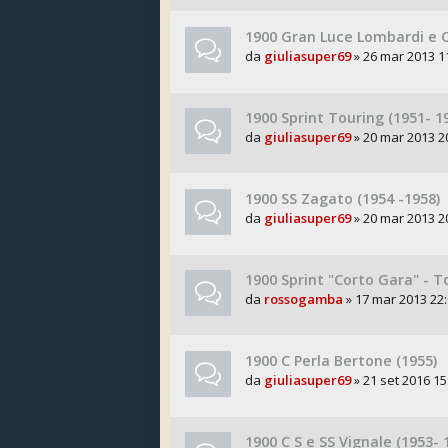
1900 Gran Luce Lombardi e Co
da
giuliasuper69
» 26 mar 2013 1
1900 Sprint Touring (1951- 1
da
giuliasuper69
» 20 mar 2013 2
1900 SS Zagato (1954 -1958)
da
giuliasuper69
» 20 mar 2013 2
1900 Sprint "Corto Gara" - T
da
rossogamba
» 17 mar 2013 22:
1900 C Perla Bertone (1955)
da
giuliasuper69
» 21 set 2016 15
1900 C S e SS Vignale (1953- 