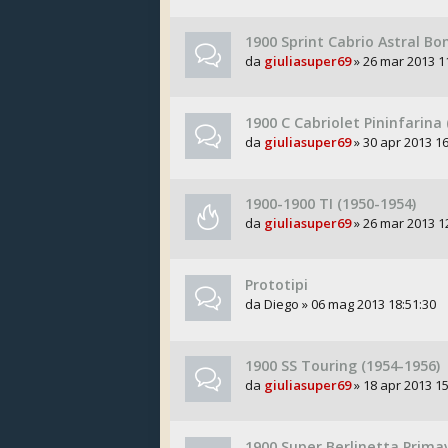
1900 Sprint Cabrio Astral Bo
da
giuliasuper69
» 26 mar 2013 1
1900 C Cabriolet Pininfarina 
da
giuliasuper69
» 30 apr 2013 16
1900-1900 TI (1950-1954)
da
giuliasuper69
» 26 mar 2013 1
Prototipi
da
Diego
» 06 mag 2013 18:51:30
1900 SS Touring (1954-1956)
da
giuliasuper69
» 18 apr 2013 15
1900 Super Berlinetta Prima