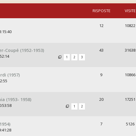
RISPOSTE
VISITE
12
10822
3:15:40
er-Coupé (1952-1953)
43
31638
52:14
1
2
3
rdi (1957)
9
10866
42:55
ia (1953- 1958)
20
17251
0:53:58
1
2
1954)
7
5126
9:41:28