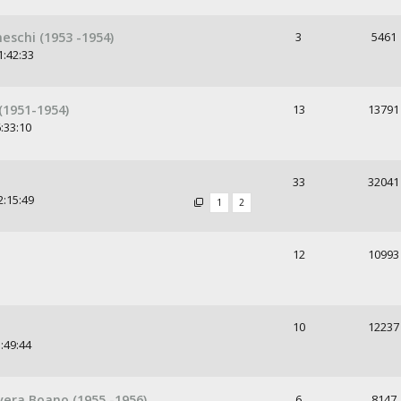
neschi (1953 -1954)
3
5461
1:42:33
(1951-1954)
13
13791
:33:10
33
32041
2:15:49
1
2
12
10993
10
12237
:49:44
vera Boano (1955 -1956)
6
8147