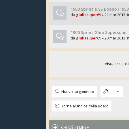
1900 Sprint e SS Boano (1953 
da
giuliasuper69
» 21 mar 2013 1
1900 Sprint Ghia Supersonic 
da
giuliasuper69
» 20 mar 2013 1
Visualizza ult
Nuovo argomento
Torna all’Indice della Board
CHI C’È IN LINEA