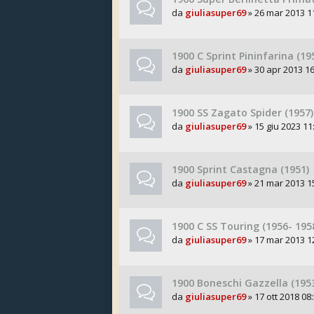
da
giuliasuper69
» 26 mar 2013 1
1900 C Sprint Pininfarina (19
da
giuliasuper69
» 30 apr 2013 16
1900 SS Zagato Spider (1957)
da
giuliasuper69
» 15 giu 2023 11
1900 Sprint Castagna (1951)
da
giuliasuper69
» 21 mar 2013 1
1900 C SS Touring (1956- 195
da
giuliasuper69
» 17 mar 2013 1
1900 Boneschi Gazzella (195
da
giuliasuper69
» 17 ott 2018 08