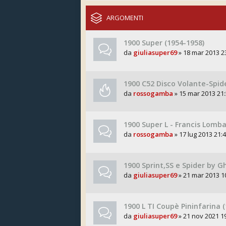
ARGOMENTI
1900 Super (1954-1958)
da
giuliasuper69
» 18 mar 2013 2
1900 C52 Disco Volante-Spid
da
rossogamba
» 15 mar 2013 21:
1900 Super L - Francis Lomba
da
rossogamba
» 17 lug 2013 21:
1900 Sprint,SS e Spider by Gh
da
giuliasuper69
» 21 mar 2013 1
1900 L TI Coupè Pininfarina (
da
giuliasuper69
» 21 nov 2021 1