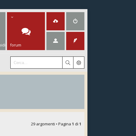
idi
forum
29 argomenti • Pagina
1
di
1