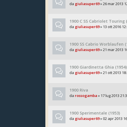
da
giuliasuper69
» 26 mar 2013 1
1900 C SS Cabriolet Touring 
da
giuliasuper69
» 13 ott 2016 12
1900 SS Cabrio Worblaufen (
da
giuliasuper69
» 21 mar 2013 1
1900 Giardinetta Ghia (1954)
da
giuliasuper69
» 21 ott 2013 18
1900 Riva
da
rossogamba
» 17 lug 2013 21:
1900 Sperimentale (1953)
da
giuliasuper69
» 02 apr 2013 16