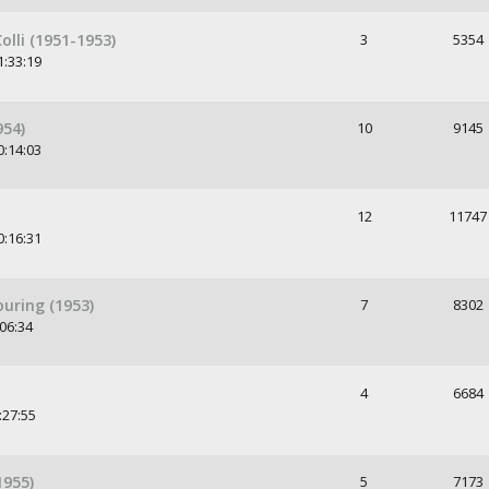
lli (1951-1953)
3
5354
1:33:19
954)
10
9145
0:14:03
12
11747
0:16:31
ouring (1953)
7
8302
06:34
4
6684
:27:55
1955)
5
7173