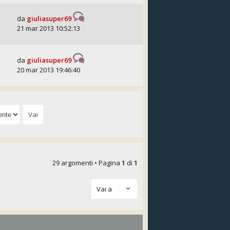
da
giuliasuper69
21 mar 2013 10:52:13
da
giuliasuper69
20 mar 2013 19:46:40
29 argomenti • Pagina
1
di
1
Vai a