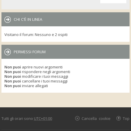
CHI C’È IN LINEA
Visitano il forum: Nessuno e 2 ospiti
PERMESSI FORUM
Non puoi
aprire nuovi argomenti
Non puoi
rispondere negli argomenti
Non puoi
modificare i tuoi messaggi
Non puoi
cancellare i tuoi messaggi
Non puoi
inviare allegati
Tutti gli orari sono
UTC+01:00
Cancella cookie
Top