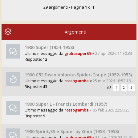
29 argomenti • Pagina
1
di
1
Argomenti
1900 Super (1954-1958)
Ultimo messaggio da
giuliasuper69
«
27 apr 2026 11:30:33
Risposte:
12
1900 C52 Disco Volante-Spider-Coupé (1952-1953)
Ultimo messaggio da
rossogamba
«
25 mar 2026 18:52:18
Risposte:
43
1
2
3
1900 Super L - Francis Lombardi (1957)
Ultimo messaggio da
rossogamba
«
05 feb 2026 22:50:25
Risposte:
9
1900 Sprint,SS e Spider by Ghia (1953- 1958)
Ultimo messaggio da
giuliasuper69
«
21 gen 2026 22:45:02