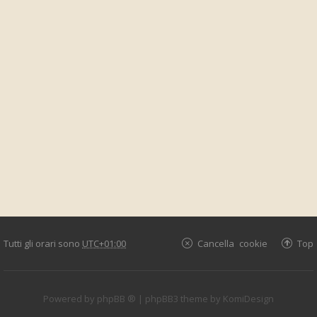
Tutti gli orari sono
UTC+01:00
Cancella cookie
Top
Powered by
phpBB ®
| phpBB3 theme by
KomiDesign