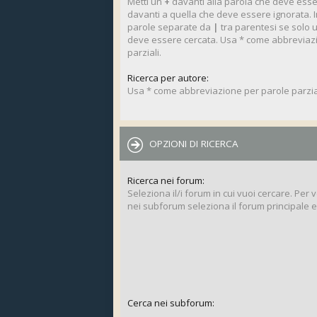
Metti un
+
davanti alla parola che deve ess
davanti a quella che deve essere ignorata. In
parole separate da
|
tra parentesi se solo 
deve essere cercata. Usa * come abbreviaz
parziali.
Ricerca per autore:
Usa * come abbreviazione per parole parzial
OPZIONI DI RICERCA
Ricerca nei forum:
Seleziona il/i forum in cui vuoi cercare. Per 
nei subforum seleziona il forum principale e a
Cerca nei subforum: