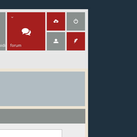
idi
forum