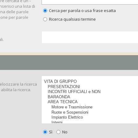
ere cercata e un
-
serisci una lista di
Cerca per parola o usa frase esatta
una delle parole
ione per parole
Ricerca qualsiasi termine
i.
velocizzare la ricerca
bilita la ricerca.
Sì
No