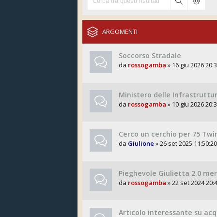
ARGOMENTI
Soccorso Stradale
da
rossogamba
» 16 giu 2026 20:3
Ministero delle Infrastruttu
da
rossogamba
» 10 giu 2026 20:3
Cerco un cerchio per 75 Twi
da
Giulione
» 26 set 2025 11:50:20
Pieghevole Giulietta 2.0 me
da
rossogamba
» 22 set 2024 20:4
Articolo interessante su ac