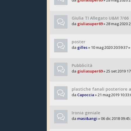
da
giuliasuper69
» 28 mag 2020 21
Giulia TI Allegato U&M 7/66
da
giuliasuper69
» 28 mag 2020 21
poster
da
gilles
» 10 mag 2020 20:59:37 »
Pubblicità
da
giuliasuper69
» 25 set 2019 17
plastiche fanali posteriore a
da
Capoccia
» 21 mag 2019 10:33:
Ironia geniale
da
masi&angi
» 06 dic 2018 09:45: