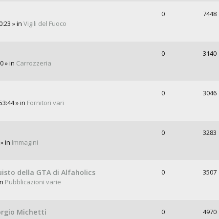
0
7448
0:23 » in
Vigili del Fuoco
0
3140
0 » in
Carrozzeria
0
3046
53:44 » in
Fornitori vari
0
3283
 » in
Immagini
uisto della GTA di Alfaholics
0
3507
in
Pubblicazioni varie
orgio Michetti
0
4970