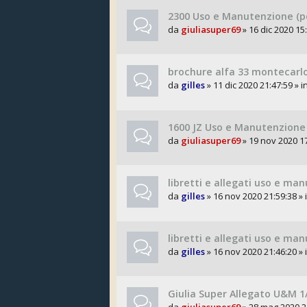
2300 Uso e Manutenzione (p
da
giuliasuper69
» 16 dic 2020 15:
brochure alfa 33 montecarl
da
gilles
» 11 dic 2020 21:47:59 » i
1600 JZ Uso e Manutenzione
da
giuliasuper69
» 19 nov 2020 17
libretti e allegati uso e m
da
gilles
» 16 nov 2020 21:59:38 » 
libretti e allegati uso e ma
da
gilles
» 16 nov 2020 21:46:20 » 
Giulia Super Allegato U&M 1