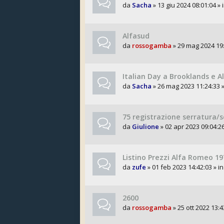
da
Sacha
» 13 giu 2024 08:01:04 » 
Alfasud
da
rossogamba
» 29 mag 2024 19:
Italian Day a Brooklands e A
da
Sacha
» 26 mag 2023 11:24:33 »
75 registrazione serratura/
da
Giulione
» 02 apr 2023 09:04:26
Listino Prezzi Alfa Romeo 19
da
zufe
» 01 feb 2023 14:42:03 » i
2600
da
rossogamba
» 25 ott 2022 13:4