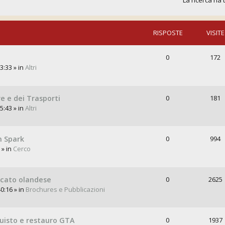
La ricerca ha 
RISPOSTE
VISITE
0
172
3:33 » in
Altri
re e dei Trasporti
0
181
5:43 » in
Altri
n Spark
0
994
 » in
Cerco
rcato olandese
0
2625
0:16 » in
Brochures e Pubblicazioni
quisto e restauro GTA
0
1937