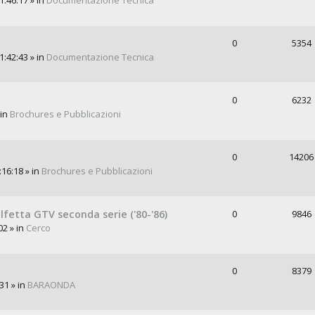
:46:17 » in
Documentazione Tecnica
0
5354
:42:43 » in
Documentazione Tecnica
0
6232
 in
Brochures e Pubblicazioni
0
14206
:16:18 » in
Brochures e Pubblicazioni
lfetta GTV seconda serie ('80-'86)
0
9846
02 » in
Cerco
0
8379
31 » in
BARAONDA