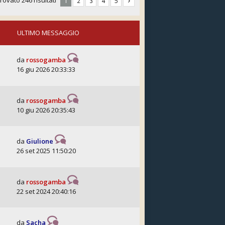
trovato 246 risultati
1
2
3
4
5
ULTIMO MESSAGGIO
da
rossogamba
16 giu 2026 20:33:33
da
rossogamba
10 giu 2026 20:35:43
da
Giulione
26 set 2025 11:50:20
da
rossogamba
22 set 2024 20:40:16
da
Sacha