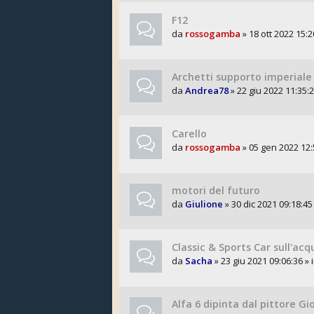
F12
da
rossogamba
» 18 ott 2022 15:2
Archetti supporto imperiale
da
Andrea78
» 22 giu 2022 11:35:2
Carello
da
rossogamba
» 05 gen 2022 12:
motori del futuro
da
Giulione
» 30 dic 2021 09:18:45
Classic & Sports Car sull'acq
da
Sacha
» 23 giu 2021 09:06:36 » 
Alfa 6 dipinta dal pittore Gi