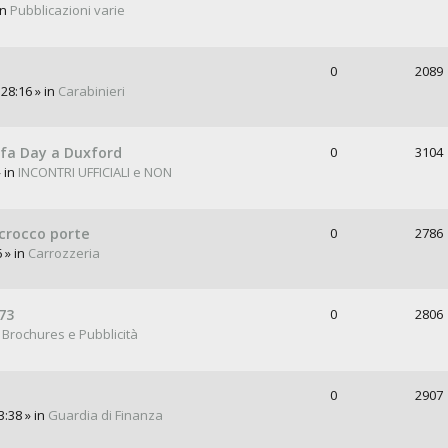
in
Pubblicazioni varie
0
2089
28:16 » in
Carabinieri
lfa Day a Duxford
0
3104
 in
INCONTRI UFFICIALI e NON
scrocco porte
0
2786
 » in
Carrozzeria
73
0
2806
n
Brochures e Pubblicità
0
2907
3:38 » in
Guardia di Finanza