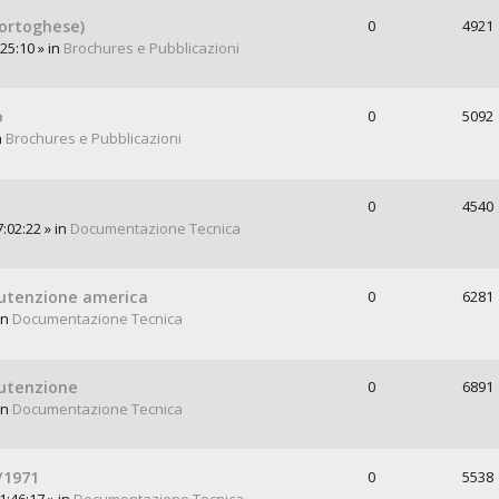
ortoghese)
0
4921
25:10 » in
Brochures e Pubblicazioni
o
0
5092
n
Brochures e Pubblicazioni
0
4540
:02:22 » in
Documentazione Tecnica
anutenzione america
0
6281
in
Documentazione Tecnica
nutenzione
0
6891
in
Documentazione Tecnica
/1971
0
5538