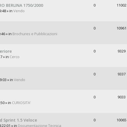
O BERLINA 1750/2000
0
11002
9:48 » in
Vendo
0
10961
:46 » in
Brochures e Pubblicazioni
eriore
0
9329
7 » in
Cerco
0
9337
9:03 » in
Vendo
0
9033
:50 » in
CURIOSITA'
 Sprint 1.5 Veloce
0
10065
:22:01 » in
Documentazione Tecnica