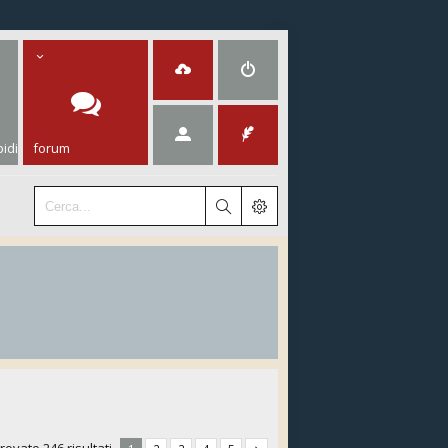
idi
forum