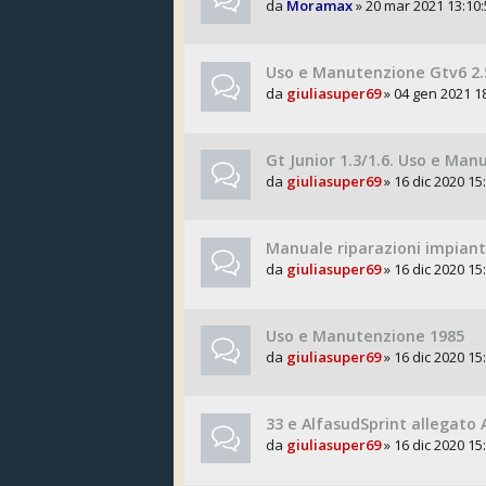
da
Moramax
» 20 mar 2021 13:10:
Uso e Manutenzione Gtv6 2.5
da
giuliasuper69
» 04 gen 2021 18
Gt Junior 1.3/1.6. Uso e Ma
da
giuliasuper69
» 16 dic 2020 15:
Manuale riparazioni impian
da
giuliasuper69
» 16 dic 2020 15:
Uso e Manutenzione 1985
da
giuliasuper69
» 16 dic 2020 15:
33 e AlfasudSprint allegato 
da
giuliasuper69
» 16 dic 2020 15: