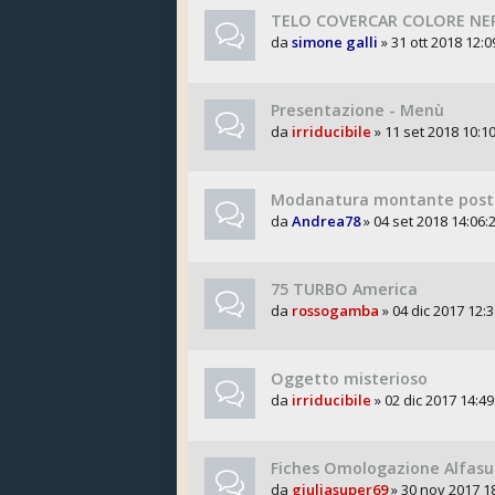
TELO COVERCAR COLORE NER
da
simone galli
» 31 ott 2018 12:0
Presentazione - Menù
da
irriducibile
» 11 set 2018 10:10
Modanatura montante post
da
Andrea78
» 04 set 2018 14:06:2
75 TURBO America
da
rossogamba
» 04 dic 2017 12:3
Oggetto misterioso
da
irriducibile
» 02 dic 2017 14:49
Fiches Omologazione Alfasud
da
giuliasuper69
» 30 nov 2017 18