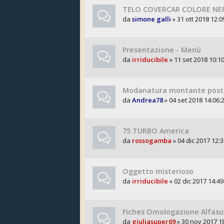
TELO COVERCAR COLORE NER
da
simone galli
» 31 ott 2018 12:0
Presentazione - Menù
da
irriducibile
» 11 set 2018 10:10
Modanatura montante post
da
Andrea78
» 04 set 2018 14:06:2
75 TURBO America
da
rossogamba
» 04 dic 2017 12:3
Oggetto misterioso
da
irriducibile
» 02 dic 2017 14:49
Fiches Omologazione Alfasud
da
giuliasuper69
» 30 nov 2017 18