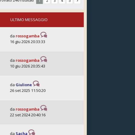
trovato 246 risultati
1
2
3
4
5
ULTIMO MESSAGGIO
da
rossogamba
16 giu 2026 20:33:33
da
rossogamba
10 giu 2026 20:35:43
da
Giulione
26 set 2025 11:50:20
da
rossogamba
22 set 2024 20:40:16
da
Sacha