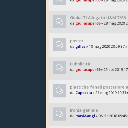
da
giuliasuper69
» 28 mag 2020 21
Giulia TI Allegato U&M 7/66
da
giuliasuper69
» 28 mag 2020 21
poster
da
gilles
» 10 mag 2020 20:59:37 »
Pubblicità
da
giuliasuper69
» 25 set 2019 17
plastiche fanali posteriore a
da
Capoccia
» 21 mag 2019 10:33:
Ironia geniale
da
masi&angi
» 06 dic 2018 09:45: