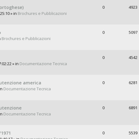
ortoghese)
0
4923
25:10 » in
Brochures e Pubblicazioni
o
0
5097
n
Brochures e Pubblicazioni
0
4542
:02:22 » in
Documentazione Tecnica
anutenzione america
0
6281
in
Documentazione Tecnica
nutenzione
0
6891
in
Documentazione Tecnica
/1971
0
5539