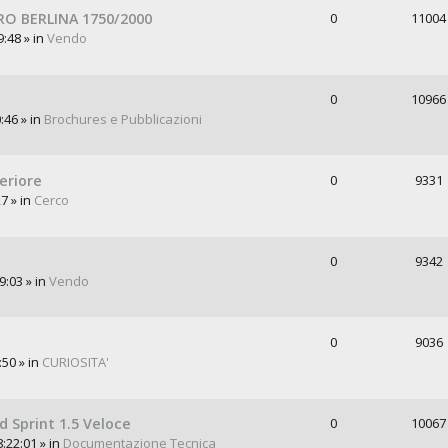
O BERLINA 1750/2000
0
11004
9:48 » in
Vendo
0
10966
:46 » in
Brochures e Pubblicazioni
eriore
0
9331
7 » in
Cerco
0
9342
9:03 » in
Vendo
0
9036
:50 » in
CURIOSITA'
 Sprint 1.5 Veloce
0
10067
:22:01 » in
Documentazione Tecnica