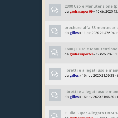
2300 Uso e Manutenzione (p
da
giuliasuper69
» 16 dic 2020 15:
brochure alfa 33 montecarl
da
gilles
» 11 dic 2020 21:47:59 » i
1600 JZ Uso e Manutenzione
da
giuliasuper69
» 19 nov 2020 17
libretti e allegati uso e m
da
gilles
» 16 nov 2020 21:59:38 » 
libretti e allegati uso e ma
da
gilles
» 16 nov 2020 21:46:20 » 
Giulia Super Allegato U&M 1