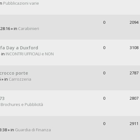
in
Pubblicazioni varie
0
2094
28:16 » in
Carabinieri
lfa Day a Duxford
0
3108
 in
INCONTRI UFFICIALI e NON
scrocco porte
0
2787
 » in
Carrozzeria
73
0
2807
n
Brochures e Pubblicità
0
2911
3:38 » in
Guardia di Finanza