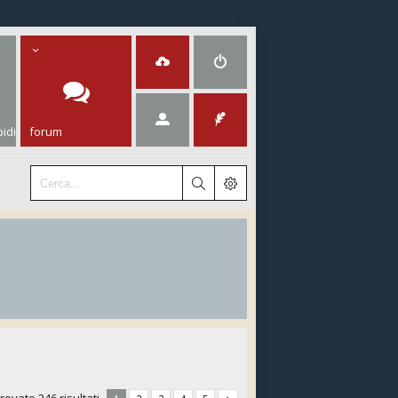
idi
forum