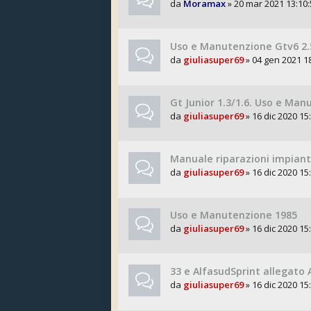
da
Moramax
» 20 mar 2021 13:10:
Uso e Manutenzione Gtv6 2.5
da
giuliasuper69
» 04 gen 2021 18
Gt Junior 1.3/1.6. Uso e Ma
da
giuliasuper69
» 16 dic 2020 15:
Manuale riparazioni impian
da
giuliasuper69
» 16 dic 2020 15:
Uso e Manutenzione 1985
da
giuliasuper69
» 16 dic 2020 15:
33 e AlfasudSprint allegato 
da
giuliasuper69
» 16 dic 2020 15: