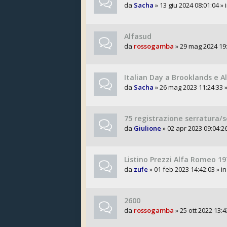
da
Sacha
» 13 giu 2024 08:01:04 » 
Alfasud
da
rossogamba
» 29 mag 2024 19:
Italian Day a Brooklands e A
da
Sacha
» 26 mag 2023 11:24:33 »
75 registrazione serratura/
da
Giulione
» 02 apr 2023 09:04:26
Listino Prezzi Alfa Romeo 19
da
zufe
» 01 feb 2023 14:42:03 » i
2600
da
rossogamba
» 25 ott 2022 13:4