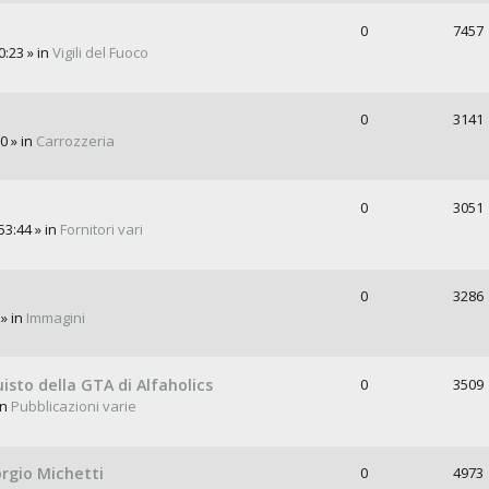
0
7457
0:23 » in
Vigili del Fuoco
0
3141
0 » in
Carrozzeria
0
3051
53:44 » in
Fornitori vari
0
3286
 » in
Immagini
uisto della GTA di Alfaholics
0
3509
in
Pubblicazioni varie
orgio Michetti
0
4973