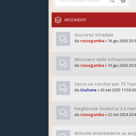
ARGOMENTI
Soccorso Stradale
da
rossogamba
» 16 giu 2026 20:3
Ministero delle Infrastruttu
da
rossogamba
» 10 giu 2026 20:3
Cerco un cerchio per 75 Twi
da
Giulione
» 26 set 2025 11:50:20
Pieghevole Giulietta 2.0 me
da
rossogamba
» 22 set 2024 20:4
Articolo interessante su ac