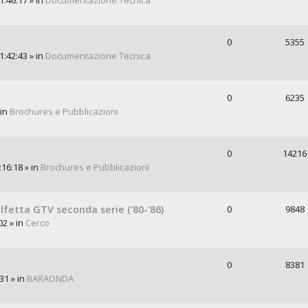
:46:17 » in
Documentazione Tecnica
0
5355
:42:43 » in
Documentazione Tecnica
0
6235
 in
Brochures e Pubblicazioni
0
14216
:16:18 » in
Brochures e Pubblicazioni
lfetta GTV seconda serie ('80-'86)
0
9848
02 » in
Cerco
0
8381
31 » in
BARAONDA