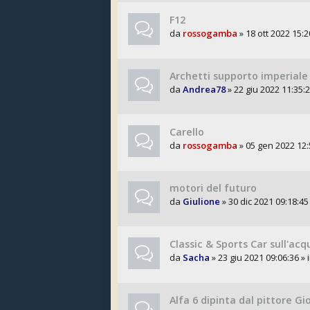
F12
da
rossogamba
» 18 ott 2022 15:2
Archetti supporto imperiale
da
Andrea78
» 22 giu 2022 11:35:2
Carello
da
rossogamba
» 05 gen 2022 12:
motori del futuro
da
Giulione
» 30 dic 2021 09:18:45
Classic & Sports Car sull'acq
da
Sacha
» 23 giu 2021 09:06:36 » 
Alfa 6 dipinta dal pittore Gi