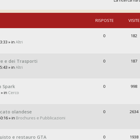
La ricerca ha 
RISPOSTE
VISITE
0
182
3:33 » in
Altri
re e dei Trasporti
0
187
5:43 » in
Altri
n Spark
0
998
 » in
Cerco
rcato olandese
0
2634
0:16 » in
Brochures e Pubblicazioni
quisto e restauro GTA
0
1938