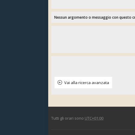
Nessun argomento o messaggio con questo crit
Vai alla ricerca avanzata
Tutti gli orari sono
UTC+01:00