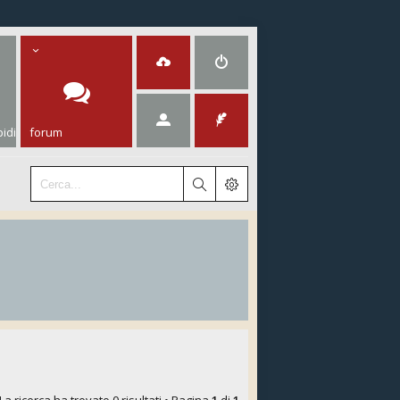
idi
forum