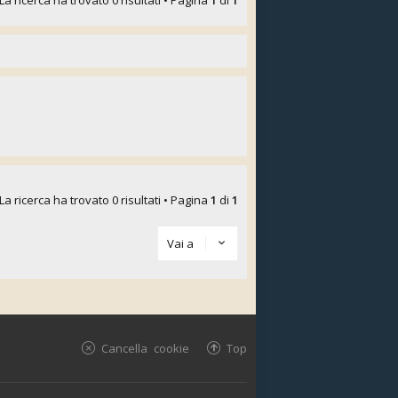
La ricerca ha trovato 0 risultati • Pagina
1
di
1
La ricerca ha trovato 0 risultati • Pagina
1
di
1
Vai a
Cancella cookie
Top