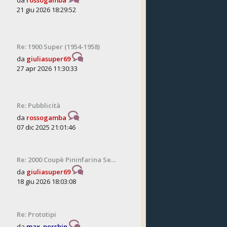
da
rossogamba
21 giu 2026 18:29:52
Re: 1900 Super (1954-1958)
da
giuliasuper69
27 apr 2026 11:30:33
Re: Pubblicità
da
rossogamba
07 dic 2025 21:01:46
Re: 2000 Coupè Pininfarina Se…
da
giuliasuper69
18 giu 2026 18:03:08
Re: Prototipi
da
max_pershin