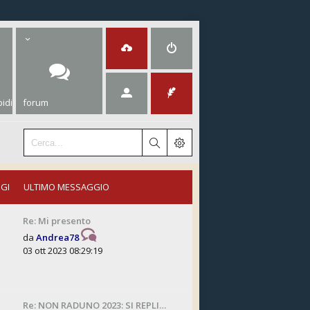
idi
forum
GI
ULTIMO MESSAGGIO
Re: Mi presento
da
Andrea78
03 ott 2023 08:29:19
Re: NON RADUNO 2023: SI REPLI…