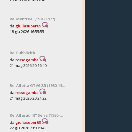
Re: Montreal (1970-1977)
da
giuliasuper69
18 giu 2026 16:55:55
Re: Pubblicità
da
rossogamba
21 mag 2026 20:16:40
Re: Alfetta GTV6 2.5 (1980-19…
da
rossogamba
21 mag 2026 20:21:22
Re: Alfasud III° Serie (1980-…
da
giuliasuper69
22 giu 2026 21:13:14