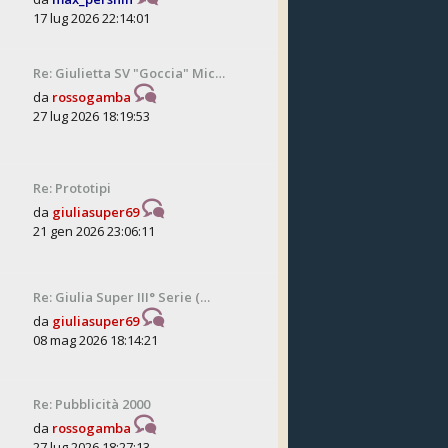
17 lug 2026 22:14:01
Re: Giulietta SV "Goccia" Mic…
da
rossogamba
27 lug 2026 18:19:53
Re: Prototipi
da
giuliasuper69
21 gen 2026 23:06:11
Re: Giulia Super III° Serie (…
da
giuliasuper69
08 mag 2026 18:14:21
Re: Pubblicità 2000
da
rossogamba
27 lug 2026 18:27:13