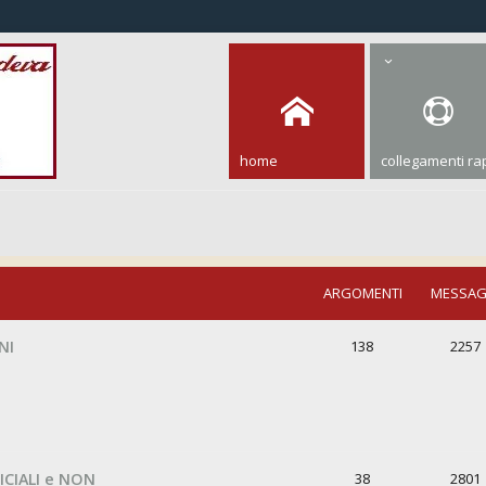
home
collegamenti rap
ARGOMENTI
MESSAG
NI
138
2257
ICIALI e NON
38
2801