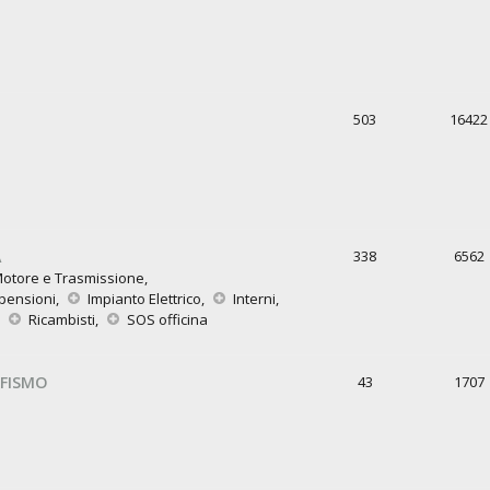
503
16422
A
338
6562
otore e Trasmissione
,
pensioni
,
Impianto Elettrico
,
Interni
,
,
Ricambisti
,
SOS officina
FISMO
43
1707