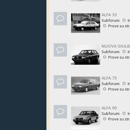
ALFA 33
Subforum:
I
Prove su st
NUOVA GIULI
Subforum:
I
Prove su st
ALFA 75
Subforum:
I
Prove su st
ALFA 90
Subforum:
I
Prove su st