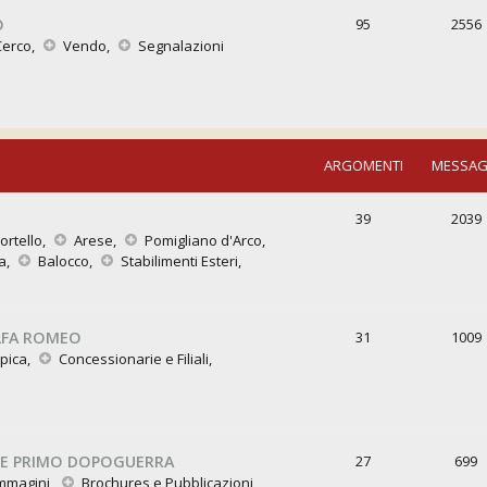
O
95
2556
Cerco
,
Vendo
,
Segnalazioni
ARGOMENTI
MESSAG
39
2039
ortello
,
Arese
,
Pomigliano d'Arco
,
a
,
Balocco
,
Stabilimenti Esteri
,
LFA ROMEO
31
1009
pica
,
Concessionarie e Filiali
,
i
E PRIMO DOPOGUERRA
27
699
mmagini
,
Brochures e Pubblicazioni