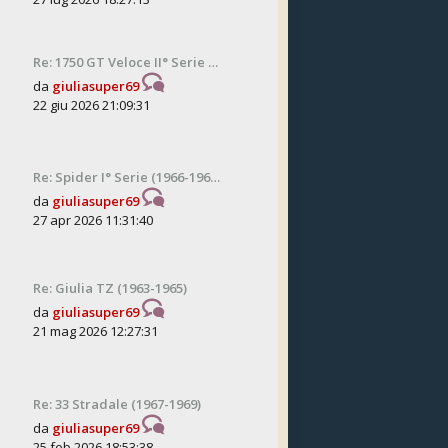
Re: 1750 GT Veloce II° Serie …
da
giuliasuper69
22 giu 2026 21:09:31
Re: Spider I° Serie (1966-196…
da
giuliasuper69
27 apr 2026 11:31:40
Re: Giulia TZ (1963-1965)
da
giuliasuper69
21 mag 2026 12:27:31
Re: 33 Stradale (1967-1969)
da
giuliasuper69
25 feb 2026 18:53:38