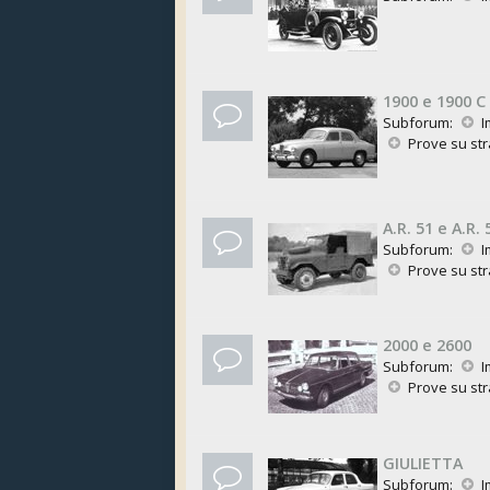
1900 e 1900 C
Subforum:
I
Prove su st
A.R. 51 e A.R. 
Subforum:
I
Prove su st
2000 e 2600
Subforum:
I
Prove su st
GIULIETTA
Subforum:
I