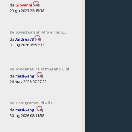
da
Giovanni
29 giu 2023 22:15:38
Re: Avvistamenti Alfa e non s…
da
Andrea78
31 lug 2026 15:52:32
Re: Modanature in mogano Giul…
da
masi&angi
26 mag 2026 07:27:23
Re: Fotogrammi di Alfa...
da
masi&angi
30 lug 2026 08:11:58