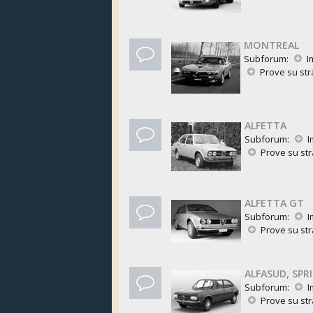
MONTREAL
Subforum:
I
Prove su st
ALFETTA
Subforum:
I
Prove su st
ALFETTA GT
Subforum:
I
Prove su st
ALFASUD, SPR
Subforum:
I
Prove su st