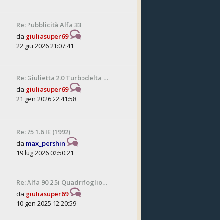
Re: Pubblicità Alfa 33
da
giuliasuper69
22 giu 2026 21:07:41
Re: Giulietta 2.0 Turbodelta …
da
giuliasuper69
21 gen 2026 22:41:58
Re: 75 1.6 IE (1992)
da
max_pershin
19 lug 2026 02:50:21
Re: Alfa 90 2.5i Quadrifoglio…
da
giuliasuper69
10 gen 2025 12:20:59