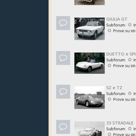
GIULIA GT
Subforum:
I
Prove su st
DUETTO e SP
Subforum:
I
Prove su st
SZ e TZ
Subforum:
I
Prove su st
33 STRADALE
Subforum:
I
Prove su st