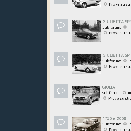
Prove su st
GIULIETTA SP
Subforum:
I
Prove su st
GIULIETTA SPI
Subforum:
I
Prove su st
GIULIA
Subforum:
I
Prove su st
1750 e 2000
Subforum:
I
Prove su st