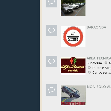
BARAONDA
AREA TECNIC
Subforum:
M
Ruote e Sos
Carrozzeria
NON SOLO AL