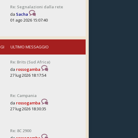
Re: Segnalazioni dalla rete
da
Sacha
01 ago 2026 15:07:40
GI
ULTIMO MESSAGGIO
Re: Brits (Sud Africa)
da
rossogamba
27 lug 2026 18:17:54
Re: Campania
da
rossogamba
27 lug 2026 18:30:35
Re: 8C 2900