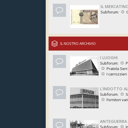
IL MERCATIN
Subforum:
IL NOSTRO ARCHIVIO
I LUOGHI
Subforum:
P
Pratola Serr
I carrozzieri
L'INDOTTO A
Subforum:
S
Fornitori var
ANTEGUERRA 
Subforum:
I