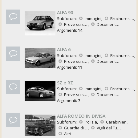
ALFA 90
Subforum:
Immagini
,
Brochures e Pubblicazioni
,
Prove su strada
,
Documentazione Tecnica
Argomenti:
14
ALFA 6
Subforum:
Immagini
,
Brochures e Pubblicazioni
,
Prove su strada
,
Documentazione Tecnica
Argomenti:
11
SZ e RZ
Subforum:
Immagini
,
Brochures e Pubblicazioni
,
Prove su strada
,
Documentazione Tecnica
Argomenti:
7
ALFA ROMEO IN DIVISA
Subforum:
Polizia
,
Carabinieri
,
Guardia di Finanza
,
Vigili del Fuoco
,
Altri