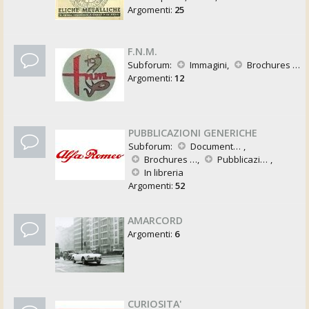
Argomenti:
25
F.N.M.
Subforum:
Immagini
,
Brochures e Pubblicazioni
Argomenti:
12
PUBBLICAZIONI GENERICHE
Subforum:
Documentazione tecnica
,
Brochures e Pubblicità
,
Pubblicazioni varie
,
In libreria
Argomenti:
52
AMARCORD
Argomenti:
6
CURIOSITA'