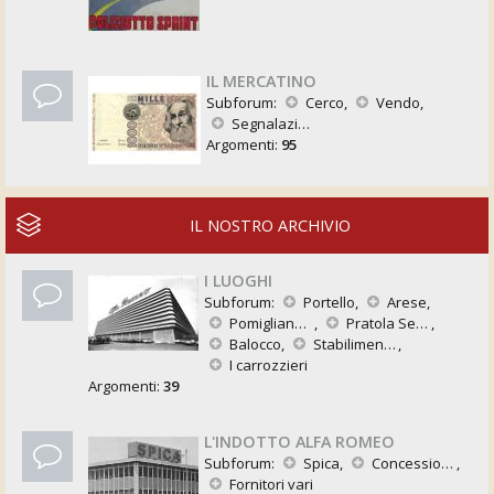
IL MERCATINO
Subforum:
Cerco
,
Vendo
,
Segnalazioni
Argomenti:
95
IL NOSTRO ARCHIVIO
I LUOGHI
Subforum:
Portello
,
Arese
,
Pomigliano d'Arco
,
Pratola Serra
,
Balocco
,
Stabilimenti Esteri
,
I carrozzieri
Argomenti:
39
L'INDOTTO ALFA ROMEO
Subforum:
Spica
,
Concessionarie e Filiali
,
Fornitori vari