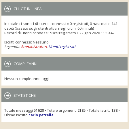
CHI C’È IN LINEA
In totale ci sono
141
utenti connessi :: 0 registrati, 0 nascosti e 141
ospiti (basato sugli utenti attivi negli ultimi 60 minuti)
Record di utenti connessi:
9769
registrato il 22 gen 2020 11:19:42
Iscritti connessi: Nessuno
Legenda:
Amministratori
,
Utenti registrati
COMPLEANNI
Nessun compleanno oggi
STATISTICHE
Totale messaggi
51620
• Totale argomenti
2185
• Totale iscritti
138
•
Ultimo iscritto
carlo petrella