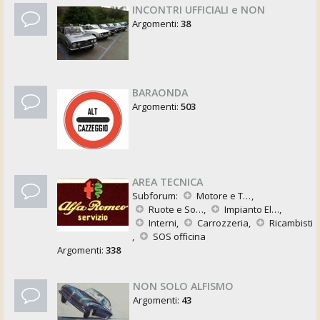
INCONTRI UFFICIALI e NON
Argomenti:
38
BARAONDA
Argomenti:
503
AREA TECNICA
Subforum:
Motore e Trasmissione
,
Ruote e Sospensioni
,
Impianto Elettrico
,
Interni
,
Carrozzeria
,
Ricambisti
,
SOS officina
Argomenti:
338
NON SOLO ALFISMO
Argomenti:
43