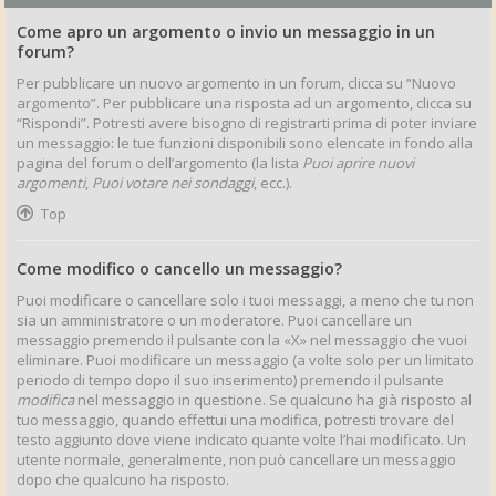
Come apro un argomento o invio un messaggio in un
forum?
Per pubblicare un nuovo argomento in un forum, clicca su “Nuovo
argomento”. Per pubblicare una risposta ad un argomento, clicca su
“Rispondi”. Potresti avere bisogno di registrarti prima di poter inviare
un messaggio: le tue funzioni disponibili sono elencate in fondo alla
pagina del forum o dell’argomento (la lista
Puoi aprire nuovi
argomenti
,
Puoi votare nei sondaggi
, ecc.).
Top
Come modifico o cancello un messaggio?
Puoi modificare o cancellare solo i tuoi messaggi, a meno che tu non
sia un amministratore o un moderatore. Puoi cancellare un
messaggio premendo il pulsante con la «X» nel messaggio che vuoi
eliminare. Puoi modificare un messaggio (a volte solo per un limitato
periodo di tempo dopo il suo inserimento) premendo il pulsante
modifica
nel messaggio in questione. Se qualcuno ha già risposto al
tuo messaggio, quando effettui una modifica, potresti trovare del
testo aggiunto dove viene indicato quante volte l’hai modificato. Un
utente normale, generalmente, non può cancellare un messaggio
dopo che qualcuno ha risposto.