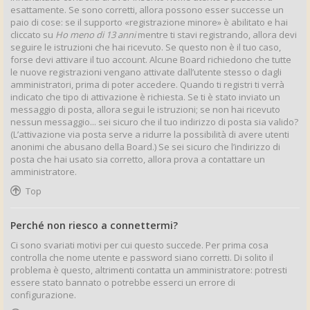
esattamente. Se sono corretti, allora possono esser successe un
paio di cose: se il supporto «registrazione minore» è abilitato e hai
cliccato su
Ho meno di 13 anni
mentre ti stavi registrando, allora devi
seguire le istruzioni che hai ricevuto. Se questo non è il tuo caso,
forse devi attivare il tuo account. Alcune Board richiedono che tutte
le nuove registrazioni vengano attivate dall’utente stesso o dagli
amministratori, prima di poter accedere. Quando ti registri ti verrà
indicato che tipo di attivazione è richiesta. Se ti è stato inviato un
messaggio di posta, allora segui le istruzioni; se non hai ricevuto
nessun messaggio... sei sicuro che il tuo indirizzo di posta sia valido?
(L’attivazione via posta serve a ridurre la possibilità di avere utenti
anonimi che abusano della Board.) Se sei sicuro che l’indirizzo di
posta che hai usato sia corretto, allora prova a contattare un
amministratore.
Top
Perché non riesco a connettermi?
Ci sono svariati motivi per cui questo succede. Per prima cosa
controlla che nome utente e password siano corretti. Di solito il
problema è questo, altrimenti contatta un amministratore: potresti
essere stato bannato o potrebbe esserci un errore di
configurazione.