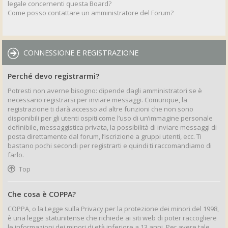
legale concernenti questa Board?
Come posso contattare un amministratore del Forum?
CONNESSIONE E REGISTRAZIONE
Perché devo registrarmi?
Potresti non averne bisogno: dipende dagli amministratori se è
necessario registrarsi per inviare messaggi. Comunque, la
registrazione ti darà accesso ad altre funzioni che non sono
disponibili per gli utenti ospiti come l’uso di un’immagine personale
definibile, messaggistica privata, la possibilità di inviare messaggi di
posta direttamente dal forum, l’iscrizione a gruppi utenti, ecc. Ti
bastano pochi secondi per registrarti e quindi ti raccomandiamo di
farlo.
Top
Che cosa è COPPA?
COPPA, o la Legge sulla Privacy per la protezione dei minori del 1998,
è una legge statunitense che richiede ai siti web di poter raccogliere
le informazioni dei minori di età inferiore a 13 anni. Per avere tale