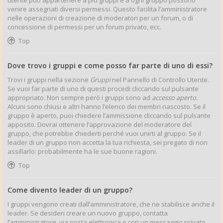
utente può appartenere a più gruppi e a ogni gruppo possono
venire assegnati diversi permessi. Questo facilita l’amministratore
nelle operazioni di creazione di moderatori per un forum, o di
concessione di permessi per un forum privato, ecc.
Top
Dove trovo i gruppi e come posso far parte di uno di essi?
Trovi i gruppi nella sezione
Gruppi
nel Pannello di Controllo Utente.
Se vuoi far parte di uno di questi procedi cliccando sul pulsante
appropriato. Non sempre però i gruppi sono ad
accesso aperto
.
Alcuni sono chiusi e altri hanno l’elenco dei membri nascosto. Se il
gruppo è aperto, puoi chiedere l’ammissione cliccando sul pulsante
apposito. Dovrai ottenere l’approvazione del moderatore del
gruppo, che potrebbe chiederti perché vuoi unirti al gruppo. Se il
leader di un gruppo non accetta la tua richiesta, sei pregato di non
assillarlo: probabilmente ha le sue buone ragioni.
Top
Come divento leader di un gruppo?
I gruppi vengono creati dall’amministratore, che ne stabilisce anche il
leader. Se desideri creare un nuovo gruppo, contatta
l’amministratore, via posta elettronica o con un messaggio privato.