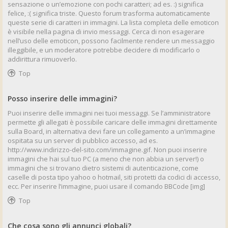
sensazione o un’emozione con pochi caratteri; ad es. :) significa
felice, :( significa triste. Questo forum trasforma automaticamente
queste serie di caratteri in immagini. La lista completa delle emoticon
è visibile nella pagina di invio messaggi. Cerca di non esagerare
nell’uso delle emoticon, possono facilmente rendere un messaggio
illeggibile, e un moderatore potrebbe decidere di modificarlo o
addirittura rimuoverlo.
Top
Posso inserire delle immagini?
Puoi inserire delle immagini nei tuoi messaggi. Se l’amministratore
permette gli allegati è possibile caricare delle immagini direttamente
sulla Board, in alternativa devi fare un collegamento a un’immagine
ospitata su un server di pubblico accesso, ad es.
http://www.indirizzo-del-sito.com/immagine.gif. Non puoi inserire
immagini che hai sul tuo PC (a meno che non abbia un server!) o
immagini che si trovano dietro sistemi di autenticazione, come
caselle di posta tipo yahoo o hotmail, siti protetti da codici di accesso,
ecc. Per inserire l’immagine, puoi usare il comando BBCode [img]
Top
Che cosa sono gli annunci globali?