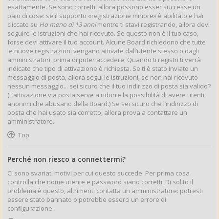
esattamente. Se sono corretti, allora possono esser successe un
paio di cose: se il supporto «registrazione minore» è abilitato e hai
cliccato su
Ho meno di 13 anni
mentre ti stavi registrando, allora devi
seguire le istruzioni che hai ricevuto. Se questo non è il tuo caso,
forse devi attivare il tuo account. Alcune Board richiedono che tutte
le nuove registrazioni vengano attivate dall’utente stesso o dagli
amministratori, prima di poter accedere. Quando ti registri ti verrà
indicato che tipo di attivazione è richiesta. Se ti è stato inviato un
messaggio di posta, allora segui le istruzioni; se non hai ricevuto
nessun messaggio... sei sicuro che il tuo indirizzo di posta sia valido?
(L’attivazione via posta serve a ridurre la possibilità di avere utenti
anonimi che abusano della Board.) Se sei sicuro che l’indirizzo di
posta che hai usato sia corretto, allora prova a contattare un
amministratore.
Top
Perché non riesco a connettermi?
Ci sono svariati motivi per cui questo succede. Per prima cosa
controlla che nome utente e password siano corretti. Di solito il
problema è questo, altrimenti contatta un amministratore: potresti
essere stato bannato o potrebbe esserci un errore di
configurazione.