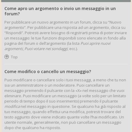
Come apro un argomento o invio un messaggio in un
forum?
Per pubblicare un nuovo argomento in un forum, clicca su “Nuovo
argomento”. Per pubblicare una risposta ad un argomento, clicca su
“Rispondi”. Potresti avere bisogno di registrarti prima di poter inviare
un messaggio: le tue funzioni disponibili sono elencate in fondo alla
pagina del forum o dell’argomento (la lista
Puoi aprire nuovi
argomenti
,
Puoi votare nei sondaggi
, ecc.).
Top
Come modifico o cancello un messaggio?
Puoi modificare o cancellare solo i tuoi messaggi, a meno che tu non
sia un amministratore o un moderatore. Puoi cancellare un
messaggio premendo il pulsante con la «X» nel messaggio che vuoi
eliminare. Puoi modificare un messaggio (a volte solo per un limitato
periodo di tempo dopo il suo inserimento) premendo il pulsante
modifica
nel messaggio in questione. Se qualcuno ha già risposto al
tuo messaggio, quando effettui una modifica, potresti trovare del
testo aggiunto dove viene indicato quante volte l’hai modificato. Un
utente normale, generalmente, non può cancellare un messaggio
dopo che qualcuno ha risposto.