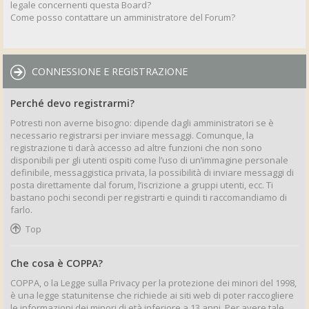
legale concernenti questa Board?
Come posso contattare un amministratore del Forum?
CONNESSIONE E REGISTRAZIONE
Perché devo registrarmi?
Potresti non averne bisogno: dipende dagli amministratori se è
necessario registrarsi per inviare messaggi. Comunque, la
registrazione ti darà accesso ad altre funzioni che non sono
disponibili per gli utenti ospiti come l’uso di un’immagine personale
definibile, messaggistica privata, la possibilità di inviare messaggi di
posta direttamente dal forum, l’iscrizione a gruppi utenti, ecc. Ti
bastano pochi secondi per registrarti e quindi ti raccomandiamo di
farlo.
Top
Che cosa è COPPA?
COPPA, o la Legge sulla Privacy per la protezione dei minori del 1998,
è una legge statunitense che richiede ai siti web di poter raccogliere
le informazioni dei minori di età inferiore a 13 anni. Per avere tale