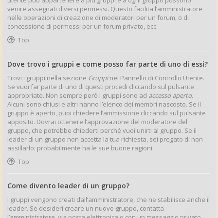
utente può appartenere a più gruppi e a ogni gruppo possono
venire assegnati diversi permessi. Questo facilita l’amministratore
nelle operazioni di creazione di moderatori per un forum, o di
concessione di permessi per un forum privato, ecc.
Top
Dove trovo i gruppi e come posso far parte di uno di essi?
Trovi i gruppi nella sezione
Gruppi
nel Pannello di Controllo Utente.
Se vuoi far parte di uno di questi procedi cliccando sul pulsante
appropriato. Non sempre però i gruppi sono ad
accesso aperto
.
Alcuni sono chiusi e altri hanno l’elenco dei membri nascosto. Se il
gruppo è aperto, puoi chiedere l’ammissione cliccando sul pulsante
apposito. Dovrai ottenere l’approvazione del moderatore del
gruppo, che potrebbe chiederti perché vuoi unirti al gruppo. Se il
leader di un gruppo non accetta la tua richiesta, sei pregato di non
assillarlo: probabilmente ha le sue buone ragioni.
Top
Come divento leader di un gruppo?
I gruppi vengono creati dall’amministratore, che ne stabilisce anche il
leader. Se desideri creare un nuovo gruppo, contatta
l’amministratore, via posta elettronica o con un messaggio privato.