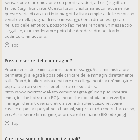
sensazione o un’emozione con pochi caratteri; ad es. :) significa
felice, :( significa triste. Questo forum trasforma automaticamente
queste serie di caratteri in immagini. La lista completa delle emoticon
è visibile nella pagina di invio messaggi. Cerca di non esagerare
nell’uso delle emoticon, possono facilmente rendere un messaggio
illeggibile, e un moderatore potrebbe decidere di modificarlo o
addirittura rimuoverlo.
Top
Posso inserire delle immagini?
Puoi inserire delle immagini nei tuoi messaggi. Se l’amministratore
permette gli allegati è possibile caricare delle immagini direttamente
sulla Board, in alternativa devi fare un collegamento a un’immagine
ospitata su un server di pubblico accesso, ad es.
http://www.indirizzo-del-sito.com/immagine.gif. Non puoi inserire
immagini che hai sul tuo PC (a meno che non abbia un server!) o
immagini che si trovano dietro sistemi di autenticazione, come
caselle di posta tipo yahoo o hotmail, siti protetti da codici di accesso,
ecc. Per inserire l’immagine, puoi usare il comando BBCode [img]
Top
Che cosa sono gli annunci globali?