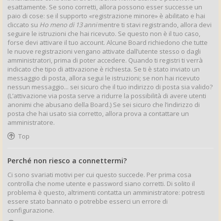
esattamente. Se sono corretti, allora possono esser successe un
paio di cose: se il supporto «registrazione minore» è abilitato e hai
cliccato su
Ho meno di 13 anni
mentre ti stavi registrando, allora devi
seguire le istruzioni che hai ricevuto. Se questo non è il tuo caso,
forse devi attivare il tuo account. Alcune Board richiedono che tutte
le nuove registrazioni vengano attivate dall’utente stesso o dagli
amministratori, prima di poter accedere. Quando ti registri ti verrà
indicato che tipo di attivazione è richiesta. Se ti è stato inviato un
messaggio di posta, allora segui le istruzioni; se non hai ricevuto
nessun messaggio... sei sicuro che il tuo indirizzo di posta sia valido?
(L’attivazione via posta serve a ridurre la possibilità di avere utenti
anonimi che abusano della Board.) Se sei sicuro che l’indirizzo di
posta che hai usato sia corretto, allora prova a contattare un
amministratore.
Top
Perché non riesco a connettermi?
Ci sono svariati motivi per cui questo succede. Per prima cosa
controlla che nome utente e password siano corretti. Di solito il
problema è questo, altrimenti contatta un amministratore: potresti
essere stato bannato o potrebbe esserci un errore di
configurazione.