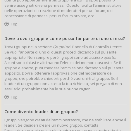
utente può appartenere a più gruppi e a ogni gruppo possono
venire assegnati diversi permessi. Questo facilita l’amministratore
nelle operazioni di creazione di moderatori per un forum, o di
concessione di permessi per un forum privato, ecc.
Top
Dove trovo i gruppi e come posso far parte di uno di essi?
Trovi i gruppi nella sezione
Gruppi
nel Pannello di Controllo Utente.
Se vuoi far parte di uno di questi procedi cliccando sul pulsante
appropriato. Non sempre però i gruppi sono ad
accesso aperto
.
Alcuni sono chiusi e altri hanno l’elenco dei membri nascosto. Se il
gruppo è aperto, puoi chiedere l’ammissione cliccando sul pulsante
apposito. Dovrai ottenere l’approvazione del moderatore del
gruppo, che potrebbe chiederti perché vuoi unirti al gruppo. Se il
leader di un gruppo non accetta la tua richiesta, sei pregato di non
assillarlo: probabilmente ha le sue buone ragioni.
Top
Come divento leader di un gruppo?
I gruppi vengono creati dall’amministratore, che ne stabilisce anche il
leader. Se desideri creare un nuovo gruppo, contatta
l’amministratore, via posta elettronica o con un messaggio privato.