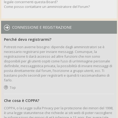
legale concernenti questa Board?
Come posso contattare un amministratore del Forum?
CONNESSIONE E REGISTRAZIONE
Perché devo registrarmi?
Potresti non averne bisogno: dipende dagli amministratori se è
necessario registrarsi per inviare messaggi. Comunque, la
registrazione ti darà accesso ad altre funzioni che non sono
disponibili per gli utenti ospiti come l’uso di un’immagine personale
definibile, messaggistica privata, la possibilità di inviare messaggi di
posta direttamente dal forum, l’iscrizione a gruppi utenti, ecc. Ti
bastano pochi secondi per registrarti e quindi ti raccomandiamo di
farlo.
Top
Che cosa è COPPA?
COPPA, o la Legge sulla Privacy per la protezione dei minori del 1998,
è una legge statunitense che richiede ai siti web di poter raccogliere
le informazioni dei minori di età inferiore a 13 anni. Per avere tale