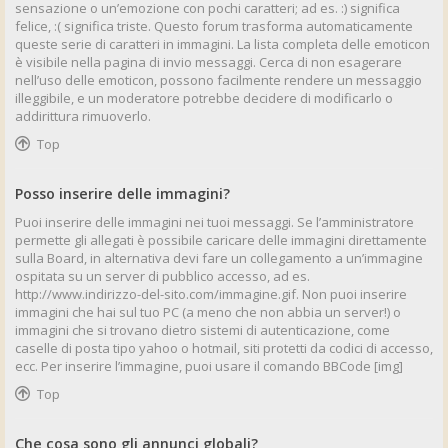
sensazione o un’emozione con pochi caratteri; ad es. :) significa
felice, :( significa triste. Questo forum trasforma automaticamente
queste serie di caratteri in immagini. La lista completa delle emoticon
è visibile nella pagina di invio messaggi. Cerca di non esagerare
nell’uso delle emoticon, possono facilmente rendere un messaggio
illeggibile, e un moderatore potrebbe decidere di modificarlo o
addirittura rimuoverlo.
Top
Posso inserire delle immagini?
Puoi inserire delle immagini nei tuoi messaggi. Se l’amministratore
permette gli allegati è possibile caricare delle immagini direttamente
sulla Board, in alternativa devi fare un collegamento a un’immagine
ospitata su un server di pubblico accesso, ad es.
http://www.indirizzo-del-sito.com/immagine.gif. Non puoi inserire
immagini che hai sul tuo PC (a meno che non abbia un server!) o
immagini che si trovano dietro sistemi di autenticazione, come
caselle di posta tipo yahoo o hotmail, siti protetti da codici di accesso,
ecc. Per inserire l’immagine, puoi usare il comando BBCode [img]
Top
Che cosa sono gli annunci globali?