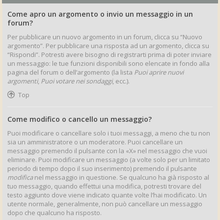
Come apro un argomento o invio un messaggio in un
forum?
Per pubblicare un nuovo argomento in un forum, clicca su “Nuovo
argomento”. Per pubblicare una risposta ad un argomento, clicca su
“Rispondi”. Potresti avere bisogno di registrarti prima di poter inviare
un messaggio: le tue funzioni disponibili sono elencate in fondo alla
pagina del forum o dell’argomento (la lista
Puoi aprire nuovi
argomenti
,
Puoi votare nei sondaggi
, ecc.).
Top
Come modifico o cancello un messaggio?
Puoi modificare o cancellare solo i tuoi messaggi, a meno che tu non
sia un amministratore o un moderatore. Puoi cancellare un
messaggio premendo il pulsante con la «X» nel messaggio che vuoi
eliminare. Puoi modificare un messaggio (a volte solo per un limitato
periodo di tempo dopo il suo inserimento) premendo il pulsante
modifica
nel messaggio in questione. Se qualcuno ha già risposto al
tuo messaggio, quando effettui una modifica, potresti trovare del
testo aggiunto dove viene indicato quante volte l’hai modificato. Un
utente normale, generalmente, non può cancellare un messaggio
dopo che qualcuno ha risposto.